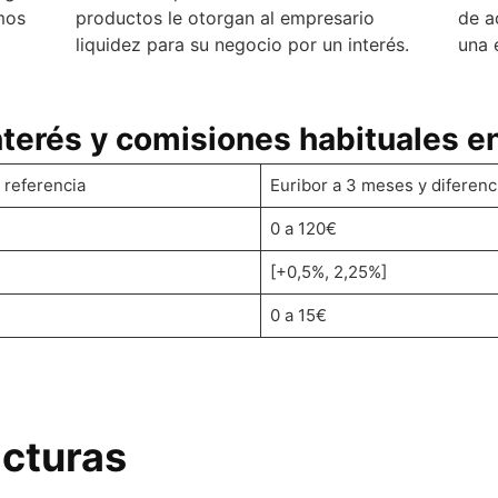
mos
productos le otorgan al empresario
de a
liquidez para su negocio por un interés.
una 
nterés y comisiones habituales e
 referencia
Euribor a 3 meses y diferenc
0 a 120€
[+0,5%, 2,25%]
0 a 15€
acturas