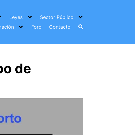
Leyes
Sector Público
mación
Foro
Contacto
po de