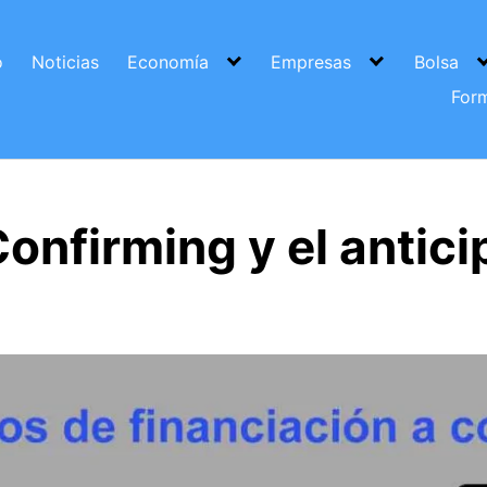
o
Noticias
Economía
Empresas
Bolsa
For
onfirming y el antici