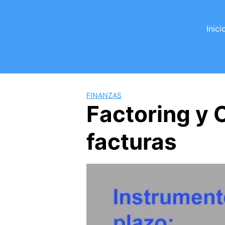
Saltar
al
Inici
contenido
FINANZAS
Factoring y C
facturas